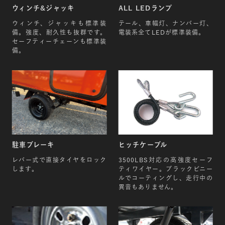
ウィンチ&ジャッキ
ALL LEDランプ
全高
ウィンチ、ジャッキも標準装
テール、車幅灯、ナンバー灯、
備。強度、耐久性も抜群です。
電装系全てLEDが標準装備。
900mm
セーフティーチェーンも標準装
備。
重量
230kg
最大積載量
400kg
駐車ブレーキ
ヒッチケーブル
牽引可能な目安
※2 牽引車空車重量
レバー式で直接タイヤをロック
3500LBS対応の高強度セーフ
します。
ティワイヤー。ブラックビニー
最低1,260kg以上
ルでコーティングし、走行中の
異音もありません。
フレーム
ブラックパウダーペイント