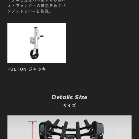
自動車税(年額) ￥10,200
ネ・フェンダーの破損を防ぐバ
諸費用合計￥24,990
ンプストッパーを装備。
※1 一部都道府県では違う場合もございます。
※2 牽引車の表示はあくまで目安です。車種により不可の場合もございますの
で、販売店などにご相談ください。
※3 トレーラーを発送する場合は、梱包の都合により一部組立てが必要となりま
す。
FULTON ジャッキ
Details Size
サイズ