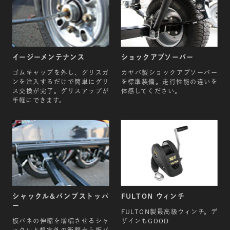
タイヤサイズ
195/60R14
イージーメンテナンス
ショックアブソーバー
ホイールサイズ
ゴムキャップを外し、グリスガ
カヤバ製ショックアブソーバー
5.5J×14インチ
ンを注入するだけで簡単にグリ
を標準装備。走行性能の違いを
ス交換が完了。グリスアップが
体感してください。
手軽にできます。
ホイール情報
オフセット+35
P.C.D 114.3 5穴
ボルトピッチ1.5使用
登録諸費用
重量税(2年分) ￥8,200
シャックル&バンプストッパ
FULTON ウィンチ
登録手数料 ￥700
ー
自賠責保険(25ヶ月) ￥5,440
FULTON製最高級ウィンチ。デ
ナンバープレート代 ￥750
板バネの伸縮を増幅させるシャ
ザインもGOOD
ックルと想定外の衝撃から板バ