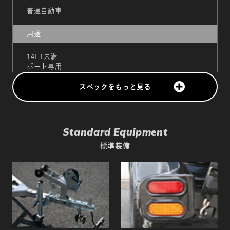
普通自動車
用途
14FT未満
ボート専用
1艇積載
スペックをもっと見る
車検
初回2年
Standard Equipment
次毎1年検査
標準装備
全長
4,600mm
全幅
1,980mm