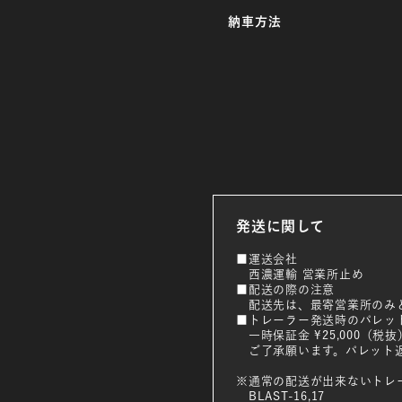
納車方法
発送に関して
■運送会社
西濃運輸 営業所止め
■配送の際の注意
配送先は、最寄営業所のみ
■トレーラー発送時のパレッ
一時保証金 ¥25,000（税抜
ご了承願います。パレット返
※通常の配送が出来ないトレ
BLAST-16,17